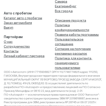
Самара
Екатеринбург
Все города
Авто с пробегом
Каталог авто с пробегом
Описание продукта
Заказ автомобиля
Политика
Выкуп
конфиденциальности
Правила работы программы
Партнёрам
Пользовательское
О нас
соглашение
Сотрудничество
Согласие на получение
Контакты
рекламных рассылок
Личный кабинет партнера
Политика для контента,
генерируемого
пользователями
ООО «Автоспот» (ИНН 7715936827 ОРГН 1127746774825 адрес 111250,
Г.МОСКВА, Внутригородская территория города федерального значения
МУНИЦИПАЛЬНЫЙ ОКРУГ ЛЕФОРТОВО, ПРОЕЗД ЗАВОДА СЕРП И МОЛОТ,
Д. 10, ПОМЕЩ. 41Н/9, ОКВЭД 62.0) осуществляет деятельность по
разработке ПО «Autospot» и предоставлению лицензий на ПО. Согласно
Приказу Минцифры от 08.10.22, вид деятельности (код): 2.01.
ПО «Autospot» — исключительные права принадлежат ООО "Автоспот":
свидетельство о регистрации программы ЭВМ № 2018618687, внесена в
Реестр программ для ЭВМ, реестровая запись № 28745 от 09.07.2025 г.